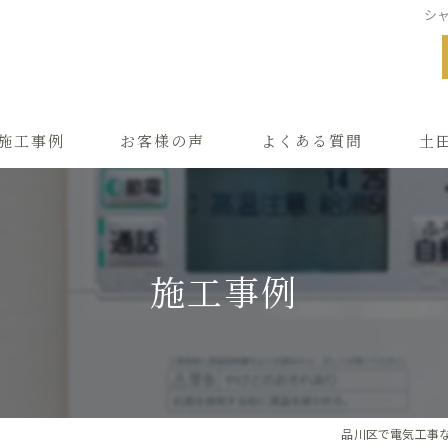
シャ
施工事例
お客様の声
よくある質問
土
レー
シャ
施工事例
LAN
増設
配線
品川区で電気工事