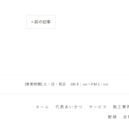
< 前の記事
[営業時間] 土・日・祝日 AM 8：00～PM 5：00
ホーム
代表あいさつ
サービス
施工事
配線
会