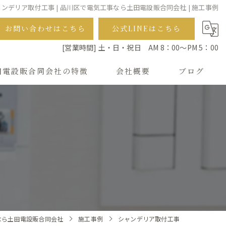
ンデリア取付工事 | 品川区で電気工事なら土田電設販合同会社 | 施工事例
お問い合わせはこちら
公式LINEはこちら
[営業時間] 土・日・祝日 AM 8：00～PM 5：00
田電設販合同会社の特徴
会社概要
ブログ
ルダクト
ンデリア
なら土田電設販合同会社
施工事例
シャンデリア取付工事