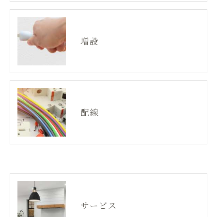
増設
配線
サービス